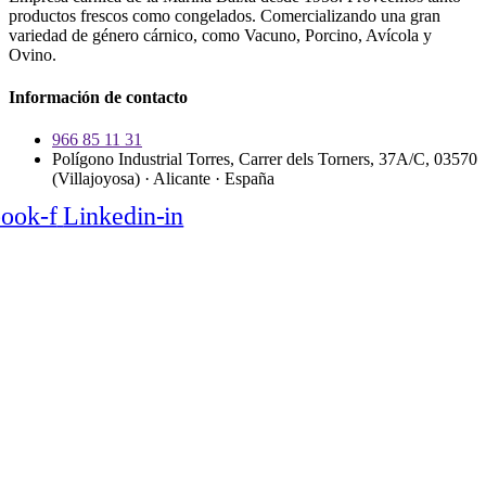
productos frescos como congelados. Comercializando una gran
variedad de género cárnico, como Vacuno, Porcino, Avícola y
Ovino.
Información de contacto
966 85 11 31
Polígono Industrial Torres, Carrer dels Torners, 37A/C, 03570
(Villajoyosa) · Alicante · España
ook-f
Linkedin-in