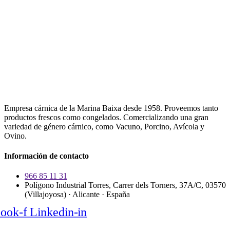
Empresa cárnica de la Marina Baixa desde 1958. Proveemos tanto
productos frescos como congelados. Comercializando una gran
variedad de género cárnico, como Vacuno, Porcino, Avícola y
Ovino.
Información de contacto
966 85 11 31
Polígono Industrial Torres, Carrer dels Torners, 37A/C, 03570
(Villajoyosa) · Alicante · España
ook-f
Linkedin-in