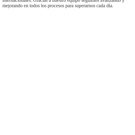
internacionales. Gracias a nuestro equipo seguimos avanzando y
mejorando en todos los procesos para superarnos cada día.