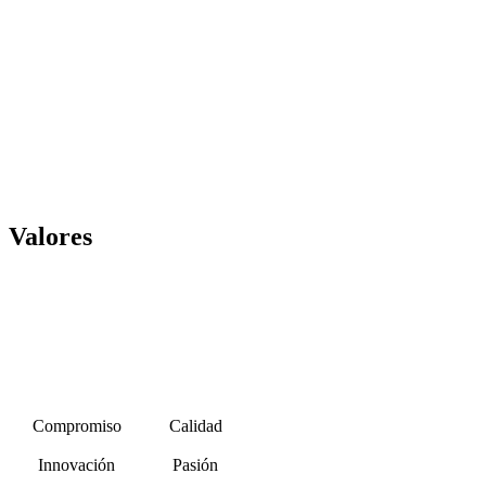
Valores
Los valores de esta empresa han estado presentes desde su
nacimiento. Todos ellos nos han ayudado a mejorar y nos han
ayudado a corregir errores durante décadas.
Compromiso
Calidad
Innovación
Pasión