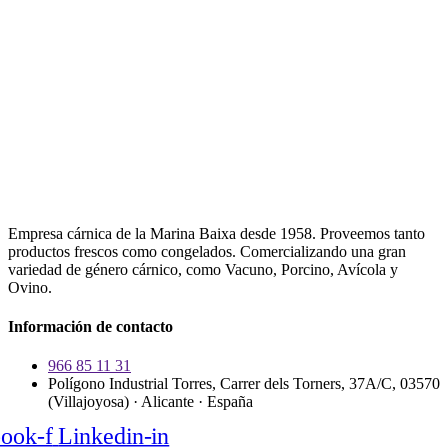
Empresa cárnica de la Marina Baixa desde 1958. Proveemos tanto
productos frescos como congelados. Comercializando una gran
variedad de género cárnico, como Vacuno, Porcino, Avícola y
Ovino.
Información de contacto
966 85 11 31
Polígono Industrial Torres, Carrer dels Torners, 37A/C, 03570
(Villajoyosa) · Alicante · España
ook-f
Linkedin-in