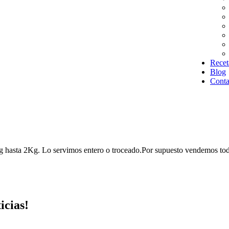
Recet
Blog
Conta
Kg hasta 2Kg. Lo servimos entero o troceado.Por supuesto vendemos tod
icias!