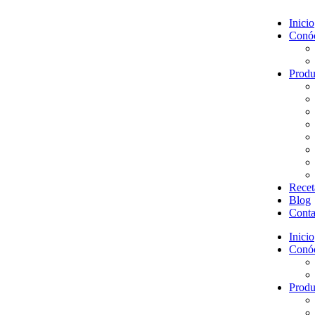
Inicio
Conó
Produ
Recet
Blog
Conta
Inicio
Conó
Produ