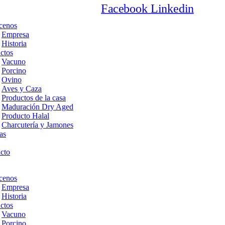
Facebook
Linkedin
cenos
Empresa
Historia
ctos
Vacuno
Porcino
Ovino
Aves y Caza
Productos de la casa
Maduración Dry Aged
Producto Halal
Charcutería y Jamones
as
cto
cenos
Empresa
Historia
ctos
Vacuno
Porcino