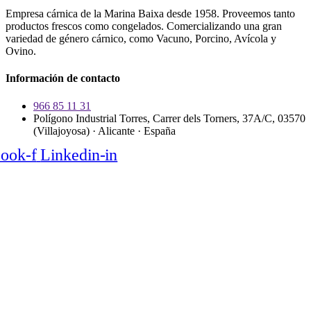
Empresa cárnica de la Marina Baixa desde 1958. Proveemos tanto
productos frescos como congelados. Comercializando una gran
variedad de género cárnico, como Vacuno, Porcino, Avícola y
Ovino.
Información de contacto
966 85 11 31
Polígono Industrial Torres, Carrer dels Torners, 37A/C, 03570
(Villajoyosa) · Alicante · España
ook-f
Linkedin-in