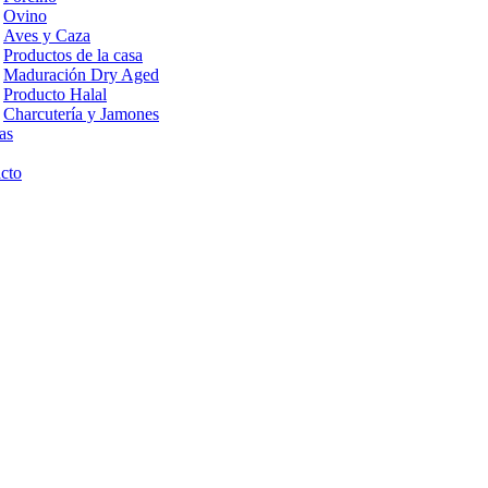
Ovino
Aves y Caza
Productos de la casa
Maduración Dry Aged
Producto Halal
Charcutería y Jamones
as
cto