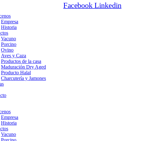
Facebook
Linkedin
cenos
Empresa
Historia
ctos
Vacuno
Porcino
Ovino
Aves y Caza
Productos de la casa
Maduración Dry Aged
Producto Halal
Charcutería y Jamones
as
cto
cenos
Empresa
Historia
ctos
Vacuno
Porcino