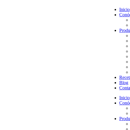
Inicio
Conó
Produ
Recet
Blog
Conta
Inicio
Conó
Produ