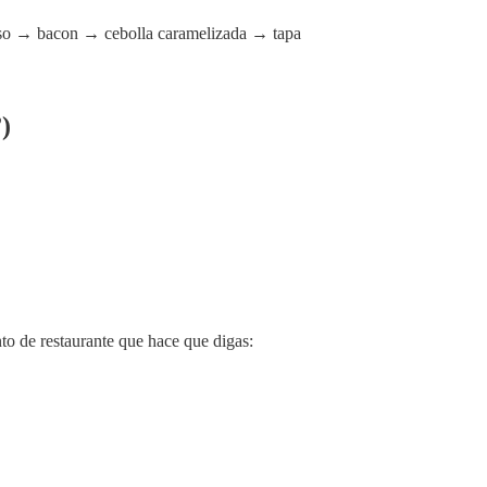
so → bacon → cebolla caramelizada → tapa
)
to de restaurante que hace que digas: